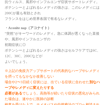
抗ウィルス、風邪やインフルエンザ症状サポートレメディ。
ポテンシーとよばれるレメディの強さは、このレメディには
200Cが最も有効とされ
フランスをはじめ世界各国で有名なレメディ。
・Aconite nap（アコナイト）
”突然”がキーワードのレメディ。急に体調が悪くなった直後
や、風邪やインフルエンザの
初期症状に◎
ポテンシーとよばれるレメディの強さはセルフケアでは6C、
12C、30C、200Cなどが
よいでしょう。
※上記の免疫力アップサポートの代表的なハーブやレメディ
を摂ってもなかなか
改善しない
場合や2〜3日続く症状には、出ている症状に合わせた
別なハ
ーブやレメディに変えたりする
必要がある
でしょう。高熱等が続いたり症状の悪化がみられ
た場合は、速やかに医師の診断
検査を
受けた上で、ホメオパスや自然療法のプロへ相談され