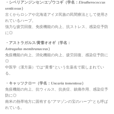
・シベリアンジンセン/エゾウコギ（学名：
Eleutherococcus
senticosus
）
古くからロシアや北海道アイヌ民族の民間療法として使用さ
れているハーブ。
強力な疲労回復、免疫機能の向上、抗ストレス、感染症予防
に◎
・アストラガルス/黄耆オオギ（学名：
Astragalus membranaceus
）
免疫機能の向上、消化機能の向上、疲労回復、感染症予防に
◎
中医学（漢方薬）では”黄耆”という生薬名で親しまれてい
る。
・キャッツクロー（学名：
Uncaria tomentosa
）
免疫機能の向上、抗ウィルス、抗炎症、鎮痛作用、感染症予
防に◎
南米の熱帯地方に固有する”アマゾンの宝のハーブ”とも呼ば
れている。