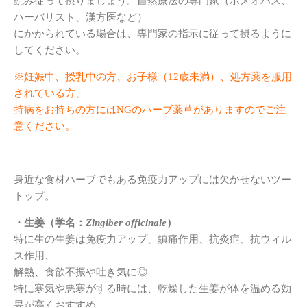
読み従って摂りましょう。自然療法の専門家（ホメオパス、
ハーバリスト、漢方医など）
にかかられている場合は、専門家の指示に従って摂るように
してください。
※妊娠中、授乳中の方、お子様（12歳未満）、
処方薬を服用
されている方、
持病をお持ちの方にはNGのハーブ薬草がありますのでご注
意ください。
身近な食材ハーブでもある免疫力アップには欠かせないツー
トップ。
・生姜（学名：
Zingiber officinale
）
特に生の生姜は免疫力アップ、鎮痛作用、抗炎症、抗ウィル
ス作用、
解熱、食欲不振や吐き気に◎
特に寒気や悪寒がする時には、乾燥した生姜が体を温める効
果が高くおすすめ。