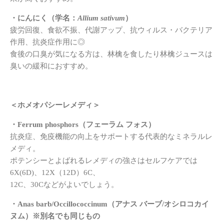
・にんにく（学名：
Allium sativum
）
疲労回復、食欲不振、代謝アップ、抗ウィルス・バクテリア
作用、抗炎症作用に◎
食後の口臭が気になる方は、林檎を食したり林檎ジュースは
臭いの緩和におすすめ。
＜ホメオパシーレメディ＞
・Ferrum phosphors（フェーラム フォス）
抗炎症、免疫機能の向上をサポートする代表的なミネラルレ
メディ。
ポテンシーとよばれるレメディの強さはセルフケアでは
6X(6D)、12X（12D）6C、
12C、30Cなどがよいでしょう。
・Anas barb/
Occillococcinum（アナス バーブ/オシロコカイ
ヌム）※別名でも同じもの