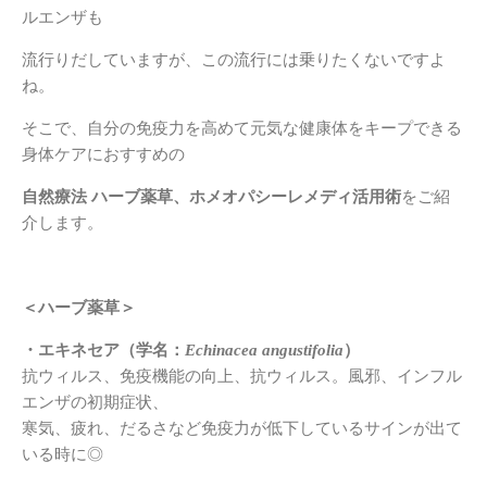
ルエンザも
流行りだしていますが、この流行には乗りたくないですよ
ね。
そこで、自分の免疫力を高めて元気な健康体をキープできる
身体ケアにおすすめの
自然療法 ハーブ薬草、ホメオパシーレメディ活用術
をご紹
介します。
＜ハーブ薬草＞
・エキネセア（学名：
Echinacea angustifolia
）
抗ウィルス、免疫機能の向上、抗ウィルス。風邪、インフル
エンザの初期症状、
寒気、疲れ、だるさなど免疫力が低下しているサインが出て
いる時に◎