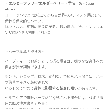
・エルダーフラワー/エルダーベリー（学名：
Sambucus
nigra
）
ヨーロッパでは5世紀ごろから自然界のメディスン薬として
伝わる伝統的なハーブ。
抗ウィルス、細菌の感染症予防。喉の痛み、特にインフルエ
ンザ菌AとBの初期症状に◎
＊ハーブ薬草の摂り方＊
ハーブティー（お茶）として摂る場合は、穏やかな身体への
働きがけが期待できます。
チンキ、シロップ、粉末、錠剤などで摂られる場合は、ハー
ブ薬草エキスが凝縮されて
いるものですので
身体に影響する強さに違い
があります。
セルフケアで市販ハーブ商品を試される場合には、必ず「服
用の際の注意書き」を良く