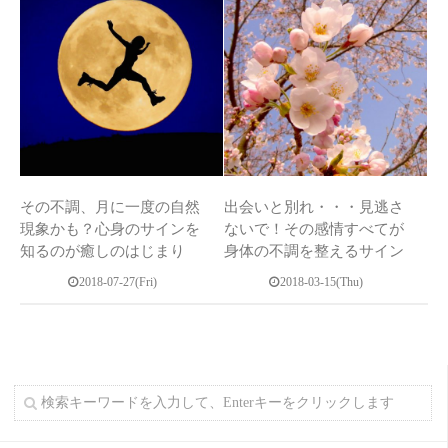
その不調、月に一度の自然
出会いと別れ・・・見逃さ
現象かも？心身のサインを
ないで！その感情すべてが
知るのが癒しのはじまり
身体の不調を整えるサイン
2018-07-27(Fri)
2018-03-15(Thu)