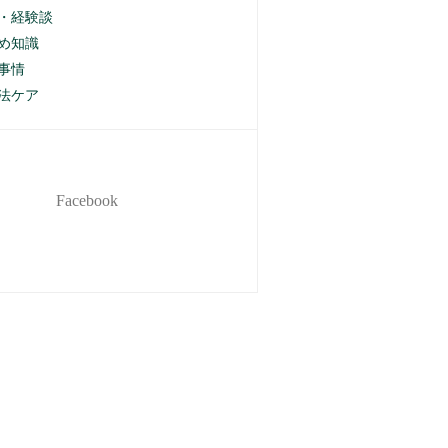
・経験談
め知識
事情
法ケア
Facebook