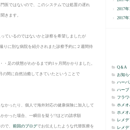
専門医ではないので、このシステムでは処置の遅れ
2017年
と聞きます。
2017年
入っているのではないかと診察を希望しましたが
を撮りに別な病院を紹介されまた診察予約に２週間待
・・足の状態がわかるまで約1ヶ月間かかりました。
Q＆A
月の間に自然治癒してきていたということで
お知ら
ハーバ
ハーブ
フラワ
ホメオ
えなかったり、個人で海外対応の健康保険に加入して
ホメオ
かかった場合、一瞬目を疑う!?ほどの請求額
レメデ
すので、
前回のブログ
でお伝えしたような代替医療を
レメデ