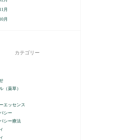
11月
10月
カテゴリー
せ
ル（薬草）
ーエッセンス
パシー
パシー療法
ィ
ィ