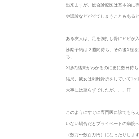
出来ますが、総合診療医は基本的に
や誤診などがでてしまうこともある
ある友人は、足を強打し骨にヒビが
診察予約は２週間待ち、その後X線
ち、
X線の結果がわかるのに更に数日待ち
結局、彼女は剥離骨折をしていて1ヶ
大事には至らずでしたが、、、汗
このようにすぐに専門医に診てもら
いない場合だとプライベートの病院へ
（数万〜数百万円）になったりしま