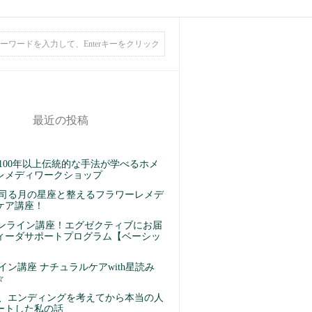
最近の投稿
100年以上伝統的な手法が学べるホメ
レメディワークショップ
司る月の星座と整えるフラワーレメデ
ケア講座！
オンライン講座！エグゼクティブにお届
ィーダサポートプログラム【ベーシッ
】
イン講座 ナチュラルケアwith星読み
☆
、エンディングを考えてから本当の人
ートした私の話