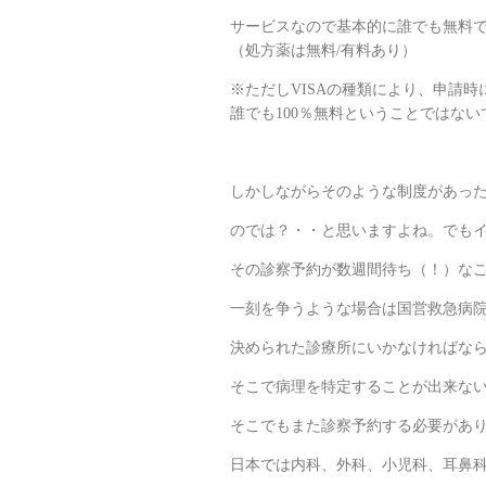
サービスなので基本的に誰でも無料
（処方薬は無料/有料あり）
※ただしVISAの種類により、申請時
誰でも100％無料ということではない
しかしながらそのような制度があっ
のでは？・・と思いますよね。でも
その診察予約が数週間待ち（！）な
一刻を争うような場合は国営救急病
決められた診療所にいかなければなら
そこで病理を特定することが出来な
そこでもまた診察予約する必要があ
日本では内科、外科、小児科、耳鼻