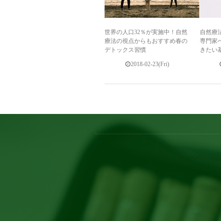
世界の人口32％が実施中！自然
自然療
療法の視点からもおすすめ春の
専門家
デトックス習慣
きたい
2018-02-23(Fri)