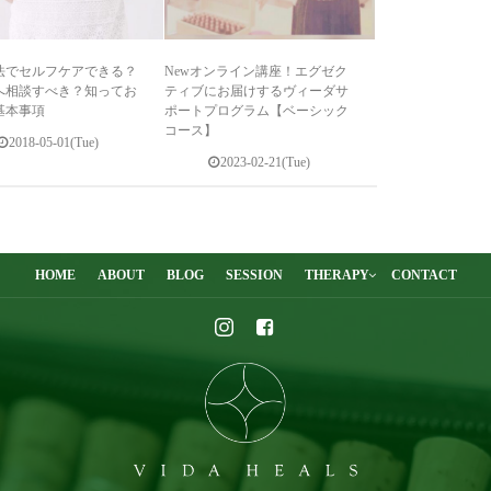
法でセルフケアできる？
Newオンライン講座！エグゼク
へ相談すべき？知ってお
ティブにお届けするヴィーダサ
基本事項
ポートプログラム【ベーシック
コース】
2018-05-01(Tue)
2023-02-21(Tue)
HOME
ABOUT
BLOG
SESSION
THERAPY
CONTACT