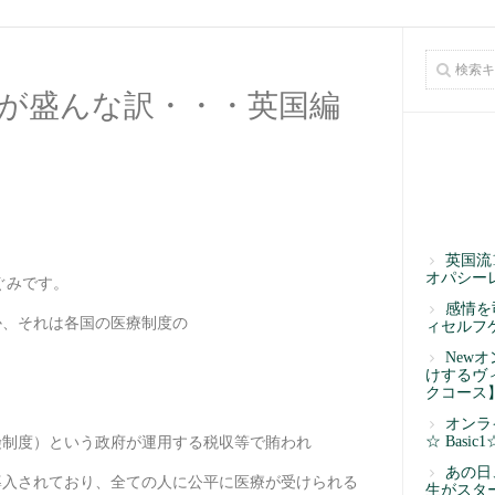
が盛んな訳・・・英国編
英国流
オパシー
めぐみです。
感情を
か、それは各国の医療制度の
ィセルフ
New
けするヴ
クコース
オンラ
☆ Basic1
険制度）という政府が運用する税収等で賄われ
あの日
導入されており、全ての人に公平に医療が受けられる
生がスタ